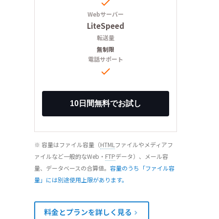

Webサーバー
LiteSpeed
転送量
無制限
電話サポート

※ 容量はファイル容量（
HTML
ファイルやメディアフ
ァイルなど一般的なWeb・
FTP
データ）、メール容
量、データベースの合算値。
容量のうち「ファイル容
量」には別途使用上限があります。
料金とプランを詳しく見る