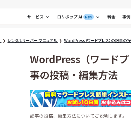
ポップ！レンタルサーバー by GMOペパボ
サービス
ロリポップ AI
料金
事例
New
expand_more
expand_more
ー
レンタルサーバー マニュアル
WordPress（ワードプレス）の記事
WordPress（ワード
事の投稿・編集方法
記事の投稿、編集方法についてご説明します。