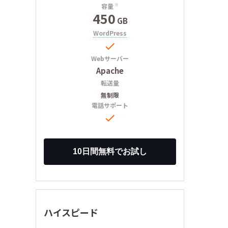
容量
※
450
GB
WordPress

Webサーバー
Apache
転送量
無制限
電話サポート

ハイスピード