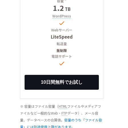
容量
1.2
TB
WordPress

Webサーバー
LiteSpeed
転送量
無制限
電話サポート

※ 容量はファイル容量（
HTML
ファイルやメディアフ
ァイルなど一般的なWeb・
FTP
データ）、メール容
量、データベースの合算値。
容量のうち「ファイル容
量」には別途使用上限があります。