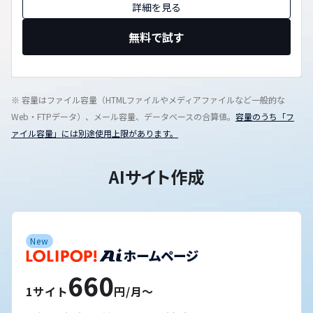
詳細を見る
無料で試す
※ 容量はファイル容量（HTMLファイルやメディアファイルなど一般的な
Web・FTPデータ）、メール容量、データベースの合算値。
容量のうち「フ
ァイル容量」には別途使用上限があります。
AIサイト作成
New
660
1サイト
円/月〜