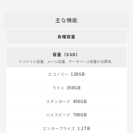
主な機能
各種容量
エ
コ
容量（SSD）
ノ
※ファイル容量、メール容量、
データベース容量の合算値。
ミ
ー
120GB
ラ
350GB
イ
ト
450GB
ス
700GB
タ
ン
1.2TB