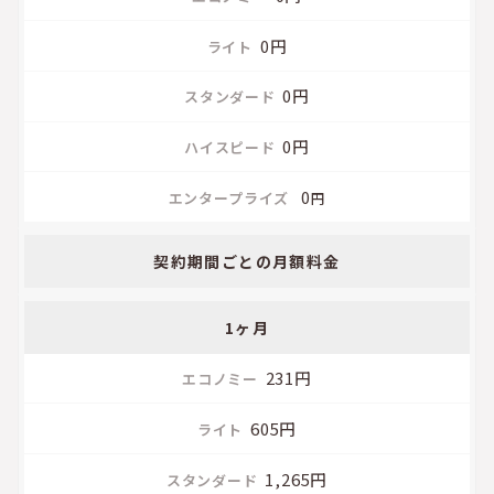
ー
ド
0円
0円
ハ
イ
0円
ス
ピ
0
円
ー
ド
契約期間ごとの月額料金
エ
ン
1ヶ月
タ
ー
231円
プ
ラ
605円
イ
ズ
1,265円