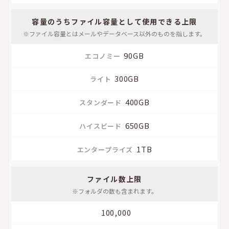
ダ
ー
容量のうちファイル容量
として使用できる上限
ド
※ファイル容量とはメールや
データベース以外のものを指します。
ハ
90GB
イ
ス
300GB
ピ
ー
400GB
ド
650GB
エ
1TB
ン
タ
ー
ファイル数上限
プ
※フォルダの数も含まれます。
ラ
イ
100,000
ズ