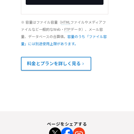
※ 容量はファイル容量（
HTML
ファイルやメディアフ
ァイルなど一般的なWeb・
FTP
データ）、メール容
量、データベースの合算値。
容量のうち「ファイル容
量」には別途使用上限があります。
料金とプランを詳しく見る
ページをシェアする