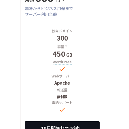
月額
円〜
趣味からビジネス用途まで
サーバー利用全般
独自ドメイン
300
容量
※
450
GB
WordPress

Webサーバー
Apache
転送量
無制限
電話サポート
