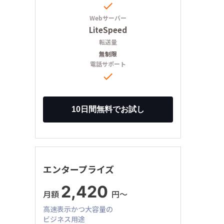

Webサーバー
LiteSpeed
転送量
無制限
電話サポート

エンタープライズ
2,420
月額
円〜
高速表示かつ大容量の
ビジネス用途