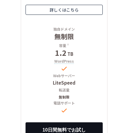
詳しくはこちら
独自ドメイン
無制限
容量
※
1.2
TB
WordPress

Webサーバー
LiteSpeed
転送量
無制限
電話サポート
