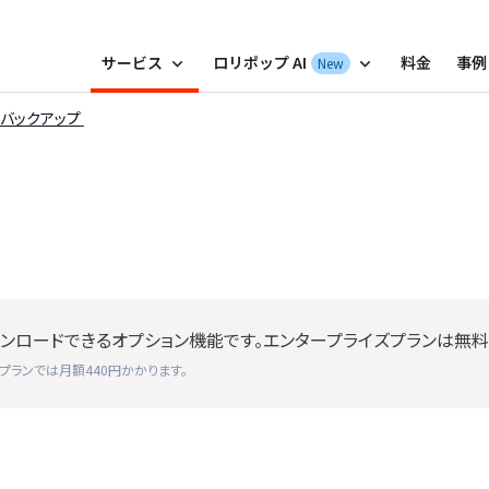
ポップ！レンタルサーバー by GMOペパボ
サービス
ロリポップ AI
料金
事例
New
expand_more
expand_more
代バックアップ
ンロードできるオプション機能です。エンタープライズプランは無料
プランでは月額440円かかります。