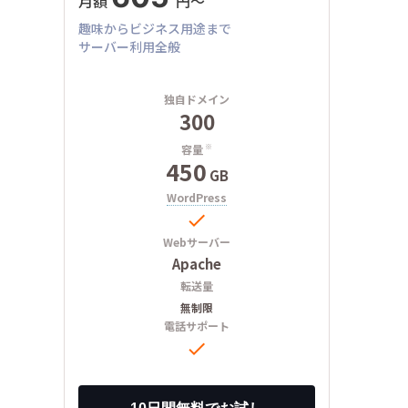
月額
円〜
趣味からビジネス用途まで
サーバー利用全般
独自ドメイン
300
容量
※
450
GB
WordPress

Webサーバー
Apache
転送量
無制限
電話サポート
