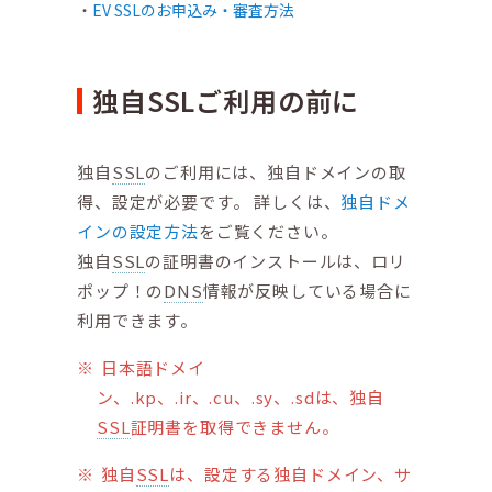
EV SSLのお申込み・審査方法
独自SSLご利用の前に
独自
SSL
のご利用には、独自ドメインの取
得、設定が必要です。 詳しくは、
独自ドメ
インの設定方法
をご覧ください。
独自
SSL
の証明書のインストールは、ロリ
ポップ！の
DNS
情報が反映している場合に
利用できます。
日本語ドメイ
ン、.kp、.ir、.cu、.sy、.sdは、独自
SSL
証明書を取得できません。
独自
SSL
は、設定する独自ドメイン、サ