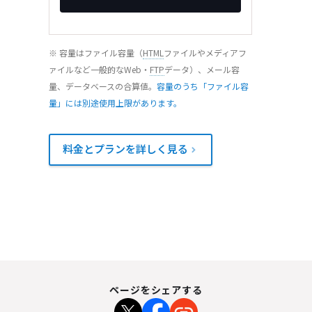
※ 容量はファイル容量（
HTML
ファイルやメディアフ
ァイルなど一般的なWeb・
FTP
データ）、メール容
量、データベースの合算値。
容量のうち「ファイル容
量」には別途使用上限があります。
料金とプランを詳しく見る
ページをシェアする