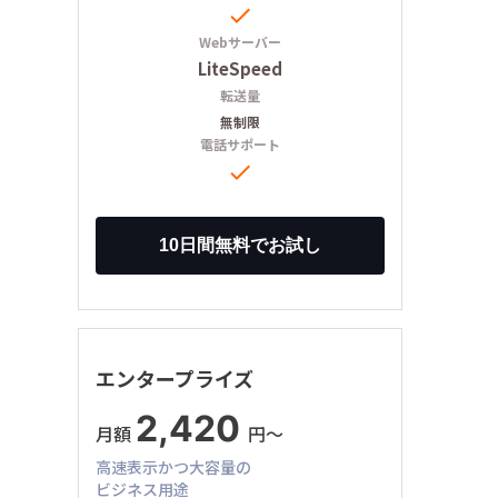

Webサーバー
LiteSpeed
転送量
無制限
電話サポート

エンタープライズ
2,420
月額
円〜
高速表示かつ大容量の
ビジネス用途