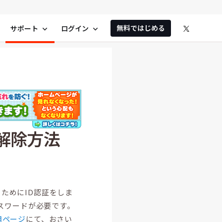
無料ではじめる
サポート
ログイン
expand_more
expand_more
解除方法
。
ためにID認証をしま
パスワードが必要です。
用ページ
にて、おさい