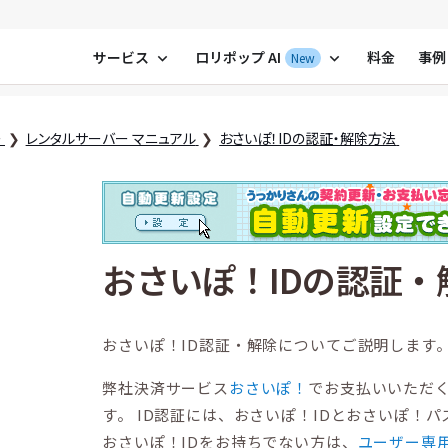
ポップ！レンタルサーバー by GMOペパボ
サービス
ロリポップ AI
料金
事例
New
expand_more
expand_more
ー
レンタルサーバー マニュアル
おさいぽ！IDの認証・解除方法
おさいぽ！IDの認証・
おさいぽ！ID認証・解除についてご説明します
弊社決済サービス
おさいぽ！
でお支払いいただく
す。 ID認証には、おさいぽ！IDとおさいぽ！
おさいぽ！IDをお持ちでない方は、
ユーザー専