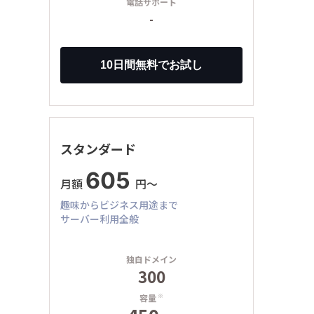
電話サポート
-
スタンダード
605
月額
円〜
趣味からビジネス用途まで
サーバー利用全般
独自ドメイン
300
容量
※