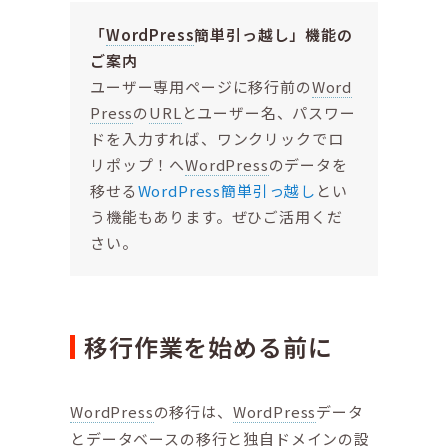
「
WordPress
簡単引っ越し」機能の
ご案内
ユーザー専用ページに移行前の
Word
Press
の
URL
とユーザー名、パスワー
ドを入力すれば、ワンクリックでロ
リポップ！へ
WordPress
のデータを
移せる
WordPress簡単引っ越し
とい
う機能もあります。ぜひご活用くだ
さい。
移行作業を始める前に
WordPress
の移行は、
WordPress
データ
とデータベースの移行と独自ドメインの設