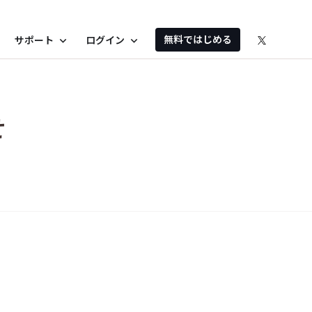
無料ではじめる
サポート
ログイン
expand_more
expand_more
せ